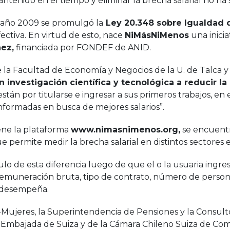
enido en el tiempo y eliminar la brecha salarial no ha s
 año 2009 se promulgó la
Ley 20.348 sobre Igualdad
fectiva. En virtud de esto, nace
NiM
á
sNiMenos
una inicia
ñez,
financiada por FONDEF de ANID.
la Facultad de Economía y Negocios de la U. de Talca y 
n investigación científica y tecnológica a reducir la
están por titularse e ingresar a sus primeros trabajos, 
nformadas en busca de mejores salarios”.
ene la plataforma
www.nimasnimenos.org,
se encuent
e permite medir la brecha salarial en distintos sectores
lculo de esta diferencia luego de que el o la usuaria ingr
 remuneración bruta, tipo de contrato, número de person
e desempeña.
ujeres, la Superintendencia de Pensiones y la Consul
la Embajada de Suiza y de la Cámara Chileno Suiza de Com