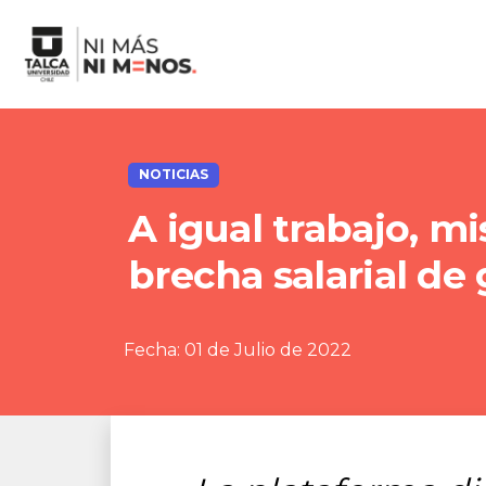
NOTICIAS
A igual trabajo, m
brecha salarial de
Fecha:
01 de Julio de 2022