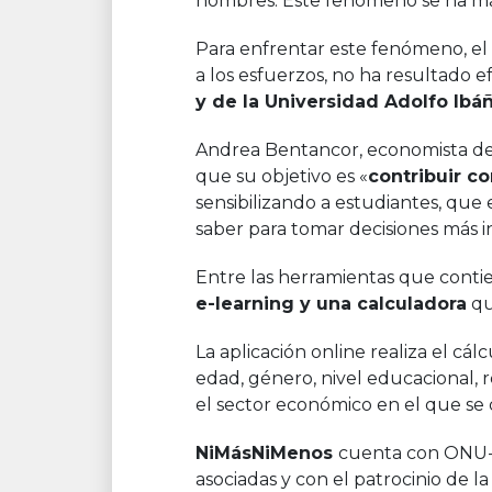
hombres. Este fenómeno se ha mant
Para enfrentar este fenómeno, el
a los esfuerzos, no ha resultado e
y de la Universidad Adolfo Ibá
Andrea Bentancor, economista de 
que su objetivo es «
contribuir co
sensibilizando a estudiantes, que 
saber para tomar decisiones más i
Entre las herramientas que conti
e-learning y una calculadora
qu
La aplicación online realiza el cá
edad, género, nivel educacional,
el sector económico en el que s
NiM
á
sNiMenos
cuenta con ONU-M
asociadas y con el patrocinio de 