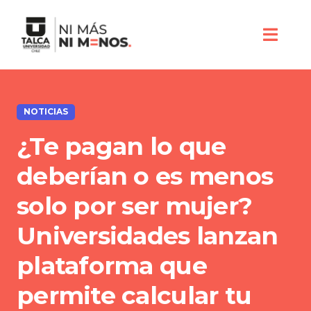
NOTICIAS
¿Te pagan lo que
deberían o es menos
solo por ser mujer?
Universidades lanzan
plataforma que
permite calcular tu