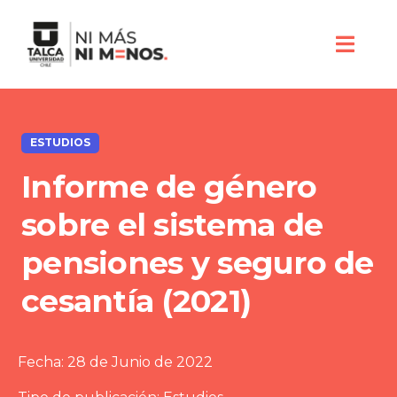
ESTUDIOS
Informe de género
sobre el sistema de
pensiones y seguro de
cesantía (2021)
Fecha:
28 de Junio de 2022